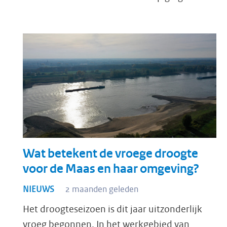
Wat betekent de vroege droogte
voor de Maas en haar omgeving?
NIEUWS
2 maanden geleden
Het droogteseizoen is dit jaar uitzonderlijk
vroeg begonnen. In het werkgebied van