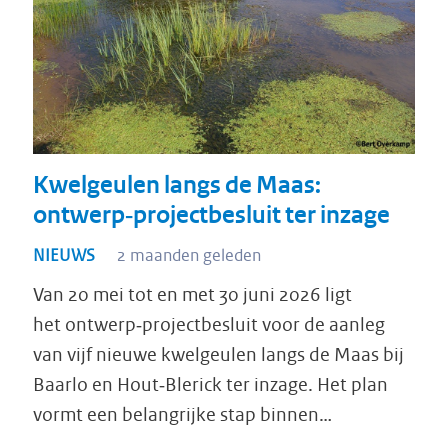
Kwelgeulen langs de Maas:
ontwerp‑projectbesluit ter inzage
NIEUWS
2 maanden geleden
Van 20 mei tot en met 30 juni 2026 ligt
het ontwerp‑projectbesluit voor de aanleg
van vijf nieuwe kwelgeulen langs de Maas bij
Baarlo en Hout‑Blerick ter inzage. Het plan
vormt een belangrijke stap binnen…