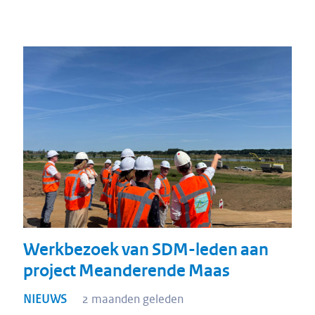
Werkbezoek van SDM-leden aan
project Meanderende Maas
NIEUWS
2 maanden geleden