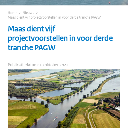
Home
Nieuws
Maas dient vijf projectvoorstellen in voor derde tranche PAGW
Maas dient vijf
projectvoorstellen in voor derde
tranche PAGW
Publicatiedatum:
10 oktober 2022