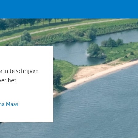
in te schrijven
ver het
mma Maas