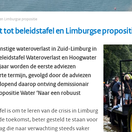
l en Limburgse propositie
t tot beleidstafel en Limburgse proposit
stige wateroverlast in Zuid-Limburg in
 beleidstafel Wateroverlast en Hoogwater
jaar worden de eerste adviezen
te termijn, gevolgd door de adviezen
itlopend daarop ontving demissionair
opositie Water ‘Naar een robuust
el is om te leren van de crisis in Limburg
e toekomst, beter gesteld te staan voor
ag die naar verwachting steeds vaker