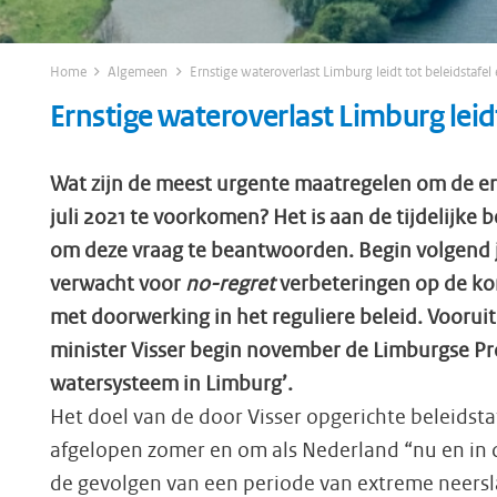
Home
Algemeen
Ernstige wateroverlast Limburg leidt tot beleidstafe
Ernstige wateroverlast Limburg leid
Wat zijn
de meest urgente maatregelen om de ern
juli 2021 te voorkomen? Het is aan de tijdelijke
om deze vraag te beantwoorden.
Begin volgend 
verwacht voor
no-regret
verbeteringen op de kor
met doorwerking in het reguliere beleid. Vooru
minister
Visser begin november de Limburgse Pr
watersysteem in Limburg’
.
Het doel van de door Visser opgerichte beleidstaf
afgelopen zomer en om als Nederland “nu en in d
de gevolgen van een periode van extreme neersl