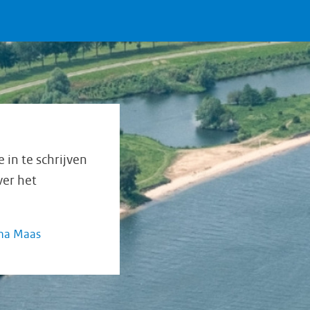
in te schrijven
ver het
mma Maas