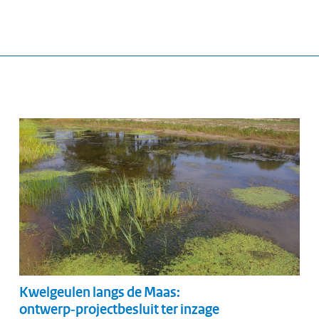
Kwelgeulen langs de Maas:
ontwerp‑projectbesluit ter inzage