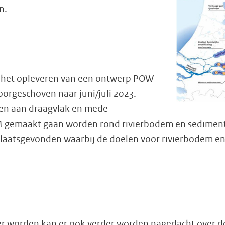
n.
r het opleveren van een ontwerp POW-
orgeschoven naar juni/juli 2023.
en aan draagvlak en mede-
M gemaakt gaan worden rond rivierbodem en sediment
aatsgevonden waarbij de doelen voor rivierbodem en af
r worden kan er ook verder worden nagedacht over de