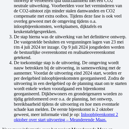
ontwerp te verbeteren qua duurzaamheid met een CO2
neutrale uitwerking. Voorbeelden voor het verminderen van
de CO2-uitstoot zijn minder stalen damwanden en CO2
compensatie met extra ooibos. Tijdens deze fase is ook veel
overleg geweest met de omgeving tijdens o.a.
inloopbijeenkomsten, werkplaatsen, dijktafels en
keukentafelgesprekken.
De stap hierna was de uitwerking van het definitieve ontwerp.
De vastgestelde besluiten en vergunningen lagen van 23 mei
t/m 4 juli 2024 ter inzage. Op 9 juli 2024 jongstleden werden
de bestuurlijke overeenkomst en realisatieovereenkomst
getekend.
De toekomstige stap is de uitvoering. De omgeving wordt
nauw betrokken bij de uitvoering, in samenwerking met de
aannemer. Voordat de uitvoering eind 2024 start, worden er
per deelgebied inloopbijeenkomsten georganiseerd. Zodra de
uitvoering in een deelgebied op de planning staat om te starten
wordt enkele weken voorafgaand een bijeenkomst
georganiseerd. Dijkbewoners en grondeigenaren worden zo
tijdig geïnformeerd over o.a. de planning, het ontwerp,
bereikbaarheid tijdens de uitvoering en hoe men eventuele
schade kan melden. De eerste bijeenkomst is 2 oktober
geweest, meer informatie vind je op:
Inloopbijeenkomst 2
oktober over start uitvoering – Meanderende Maas.