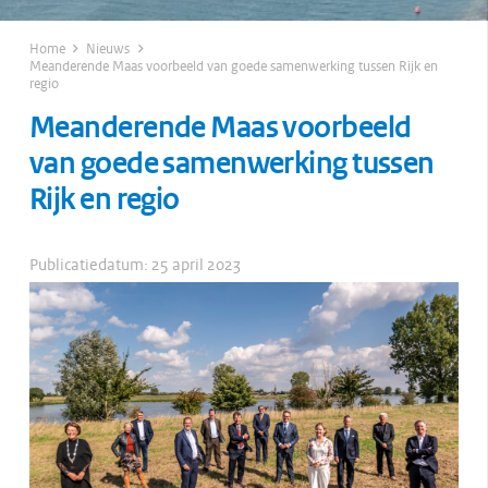
Home
Nieuws
Meanderende Maas voorbeeld van goede samenwerking tussen Rijk en
regio
Meanderende Maas voorbeeld
van goede samenwerking tussen
Rijk en regio
Publicatiedatum:
25 april 2023