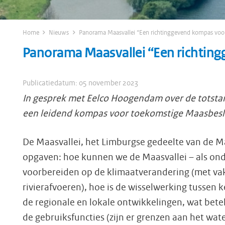
Home
Nieuws
Panorama Maasvallei “Een richtinggevend kompas voor
Panorama Maasvallei “Een richtin
Publicatiedatum:
05 november 2023
In gesprek met Eelco Hoogendam over de totst
een leidend kompas voor toekomstige Maasbesl
De Maasvallei, het Limburgse gedeelte van de M
opgaven: hoe kunnen we de Maasvallei – als onde
voorbereiden op de klimaatverandering (met vak
rivierafvoeren), hoe is de wisselwerking tussen 
de regionale en lokale ontwikkelingen, wat betek
de gebruiksfuncties (zijn er grenzen aan het wa