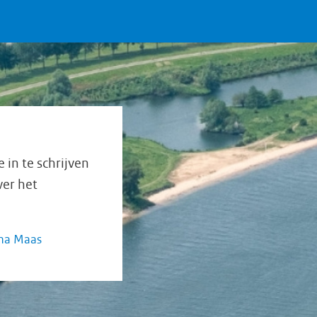
in te schrijven
ver het
mma Maas