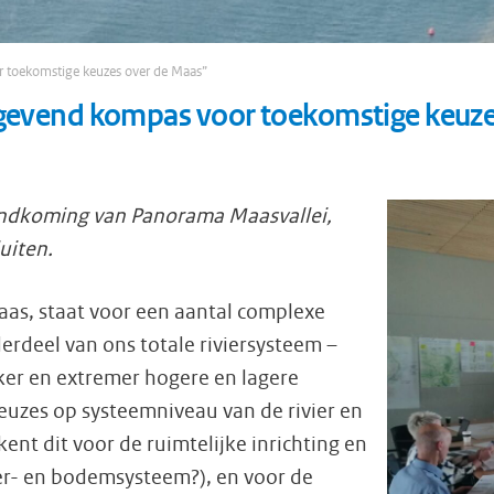
 toekomstige keuzes over de Maas”
ggevend kompas voor toekomstige keuze
andkoming van Panorama Maasvallei,
uiten.
aas, staat voor een aantal complexe
rdeel van ons totale riviersysteem –
er en extremer hogere en lagere
keuzes op systeemniveau van de rivier en
ent dit voor de ruimtelijke inrichting en
ter- en bodemsysteem?), en voor de